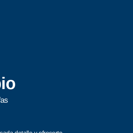
pio
fas
cada detalle y ofrecerte