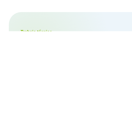
Trabajo técnico
¿Qué hacemos en 
óptico?
Nuestro taller óptico propio nos permite trabaj
de las lentes hasta el montaje, la reparación y
comodidad.