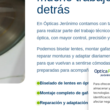
detrás
En Ópticas Jerónimo contamos con tal
para realizar parte del trabajo técnic
óptica, con mayor control, precisión y
Podemos biselar lentes, montar gafa
reparar monturas y adaptar diariame
para que vuelvan a sentirse cómodas
preparadas para acompañarte en tu d
Biselado de lentes en óptica.
Para ofrecer
almacenar y/
Montaje completo de gafas.
tecnologías
identificaci
afectar nega
Reparación y adaptación de montur