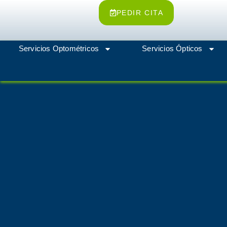
Ir
PEDIR CITA
al
contenido
Servicios Optométricos
Servicios Ópticos