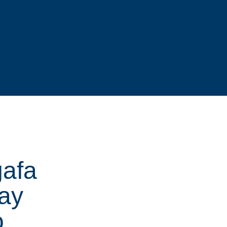
afa
ay
o