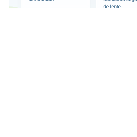
de lente.
Estamos cerca
¿Tus gafas ya es
Puedes venir a recogerlas a cualquiera 
o contactar con nosotros si necesitas cua
adicional.