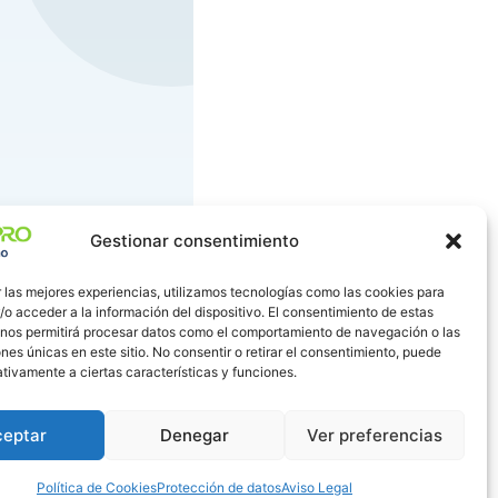
Gestionar consentimiento
 las mejores experiencias, utilizamos tecnologías como las cookies para
o acceder a la información del dispositivo. El consentimiento de estas
 nos permitirá procesar datos como el comportamiento de navegación o las
ones únicas en este sitio. No consentir o retirar el consentimiento, puede
ción de
tivamente a ciertas características y funciones.
ceptar
Denegar
Ver preferencias
irte, resolvemos
ualquier duda
Política de Cookies
Protección de datos
Aviso Legal
ptación o