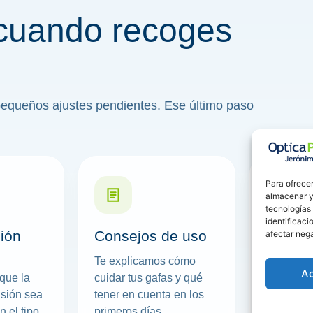
cuando recoges
pequeños ajustes pendientes. Ese último paso
Para ofrecer
almacenar y/
tecnologías
identificaci
ión
Consejos de uso
Resolu
afectar nega
dudas
Te explicamos cómo
A
que la
cuidar tus gafas y qué
Antes de 
isión sea
tener en cuenta en los
contigo c
 el tipo
primeros días.
sobre ada