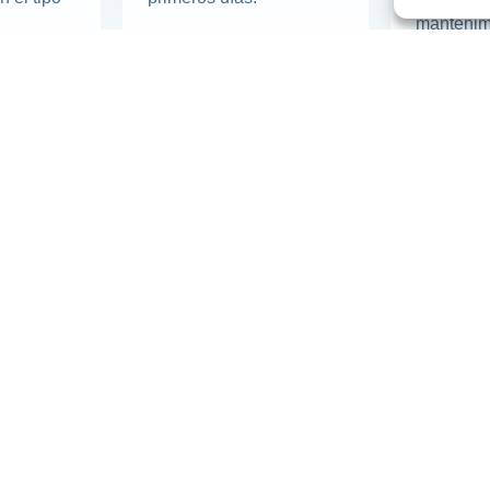
mantenim
tán listas?
Contactar
de nuestras Ópticas Jerónimo
lquier ajuste o revisión