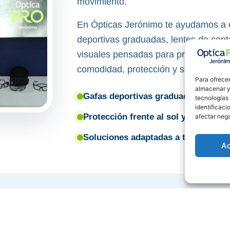
movimiento.
En Ópticas Jerónimo te ayudamos a e
deportivas graduadas, lentes de cont
visuales pensadas para practicar de
comodidad, protección y seguridad.
Para ofrecer
almacenar y/
Gafas deportivas graduadas
tecnologías
identificaci
Protección frente al sol y el viento
afectar nega
Soluciones adaptadas a tu deporte
A