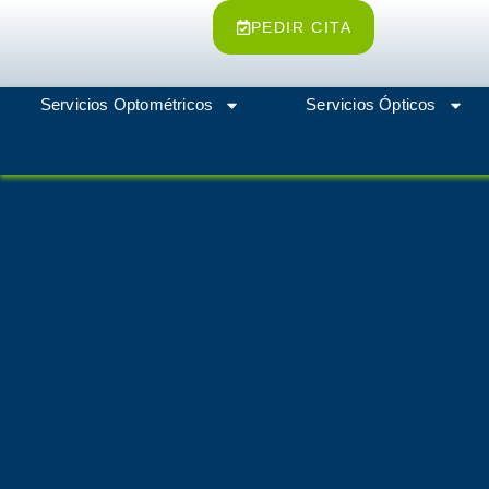
Ir
PEDIR CITA
al
contenido
Servicios Optométricos
Servicios Ópticos