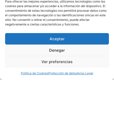
Para ofrecer las mejores experiencias, utilizamos tecnologías como las
cookies para almacenar y/o acceder a la información del dispositivo. El
consentimiento de estas tecnologías nos permitirá procesar datos como
el comportamiento de navegación o las identificaciones únicas en este
Cerca de ti
sitio. No consentir o retirar el consentimiento, puede afectar
Cuatro centros entre Ciudad Real y Miguelturra
negativamente a ciertas características y funciones.
para que siempre tengas una óptica de confianza
cerca.
Aceptar
Denegar
Ver preferencias
Política de Cookies
Protección de datos
Aviso Legal
NUESTROS SERVICIOS
Todo lo que necesitas para
cuidar tu visión y audición,
en un mismo lugar