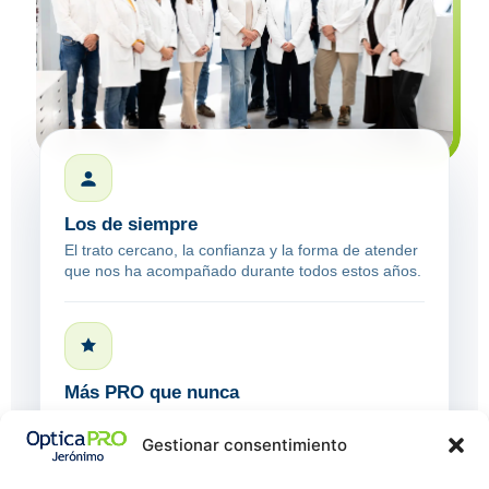
Los de siempre
El trato cercano, la confianza y la forma de atender
que nos ha acompañado durante todos estos años.
Más PRO que nunca
Más tecnología, más marcas, formación continua y
soluciones visuales y auditivas más completas.
Gestionar consentimiento